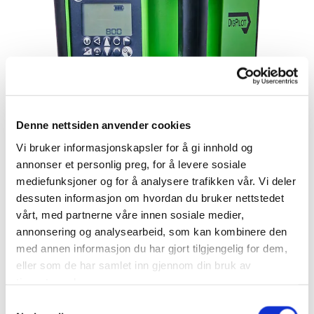
Denne nettsiden anvender cookies
Vi bruker informasjonskapsler for å gi innhold og
annonser et personlig preg, for å levere sosiale
mediefunksjoner og for å analysere trafikken vår. Vi deler
dessuten informasjon om hvordan du bruker nettstedet
vårt, med partnerne våre innen sosiale medier,
annonsering og analysearbeid, som kan kombinere den
Falllaser
med annen informasjon du har gjort tilgjengelig for dem,
eller som de har samlet inn gjennom din bruk av
tjenestene deres.
Theis Vision 1N High Power m/mm
mottaker MTR-125 er en falllaser med
Samtykkevalg