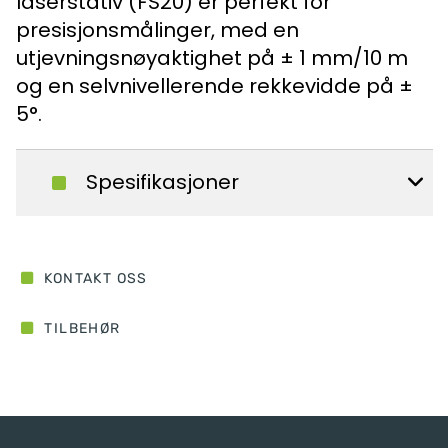
laserstativ (FS20) er perfekt for
presisjonsmålinger, med en
utjevningsnøyaktighet på ± 1 mm/10 m
og en selvnivellerende rekkevidde på ±
5°.
Spesifikasjoner
KONTAKT OSS
TILBEHØR