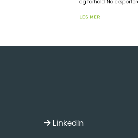
og forhold. Nå eksportere
LES MER
LinkedIn
