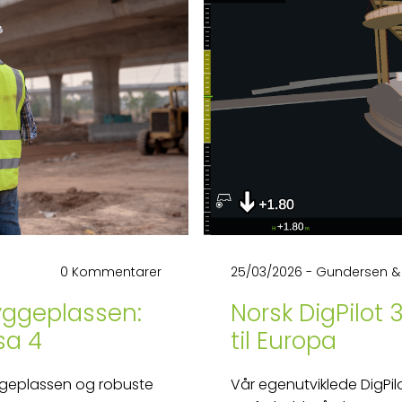
0 Kommentarer
25/03/2026
-
Gundersen &
byggeplassen:
Norsk DigPilot
sa 4
til Europa
byggeplassen og robuste
Vår egenutviklede DigPil