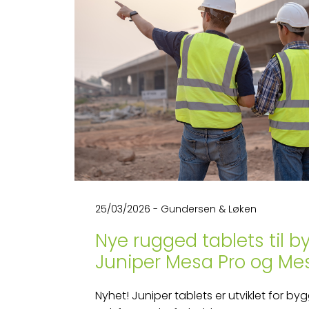
25/03/2026
-
Gundersen & Løken
Nye rugged tablets til 
Juniper Mesa Pro og Me
Nyhet! Juniper tablets er utviklet for 